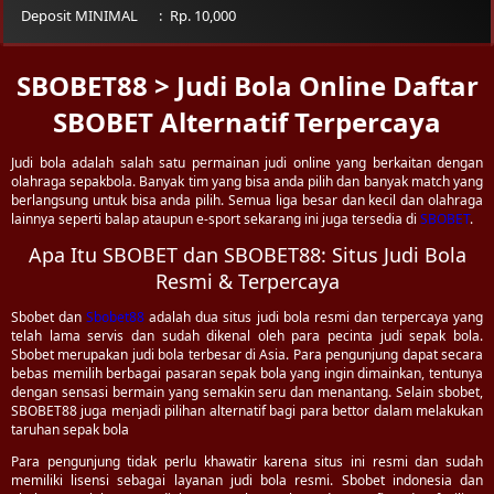
Deposit MINIMAL
Rp. 10,000
SBOBET88 > Judi Bola Online Daftar
SBOBET Alternatif Terpercaya
Judi bola adalah salah satu permainan judi online yang berkaitan dengan
olahraga sepakbola. Banyak tim yang bisa anda pilih dan banyak match yang
berlangsung untuk bisa anda pilih. Semua liga besar dan kecil dan olahraga
lainnya seperti balap ataupun e-sport sekarang ini juga tersedia di
SBOBET
.
Apa Itu SBOBET dan SBOBET88: Situs Judi Bola
Resmi & Terpercaya
Sbobet dan
Sbobet88
adalah dua situs judi bola resmi dan terpercaya yang
telah lama servis dan sudah dikenal oleh para pecinta judi sepak bola.
Sbobet merupakan judi bola terbesar di Asia. Para pengunjung dapat secara
bebas memilih berbagai pasaran sepak bola yang ingin dimainkan, tentunya
dengan sensasi bermain yang semakin seru dan menantang. Selain sbobet,
SBOBET88 juga menjadi pilihan alternatif bagi para bettor dalam melakukan
taruhan sepak bola
Para pengunjung tidak perlu khawatir karena situs ini resmi dan sudah
memiliki lisensi sebagai layanan judi bola resmi. Sbobet indonesia dan