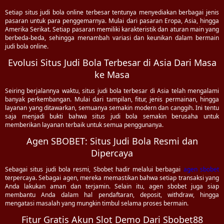
Setiap situs judi bola online terbesar tentunya menyediakan berbagai jenis
pasaran untuk para penggemarnya. Mulai dari pasaran Eropa, Asia, hingga
Amerika Serikat. Setiap pasaran memiliki karakteristik dan aturan main yang
berbeda-beda, sehingga menambah variasi dan keunikan dalam bermain
judi bola online.
Evolusi Situs Judi Bola Terbesar di Asia Dari Masa
ke Masa
Seiring berjalannya waktu, situs judi bola terbesar di Asia telah mengalami
banyak perkembangan. Mulai dari tampilan, fitur, jenis permainan, hingga
layanan yang ditawarkan, semuanya semakin modern dan canggih. Ini tentu
saja menjadi bukti bahwa situs judi bola semakin berusaha untuk
memberikan layanan terbaik untuk semua penggunanya.
Agen SBOBET: Situs Judi Bola Resmi dan
Dipercaya
Sebagai situs judi bola resmi, Sbobet hadir melalui berbagai
agen sbobet
terpercaya. Sebagai agen, mereka memastikan bahwa setiap transaksi yang
Anda lakukan aman dan terjamin. Selain itu, agen sbobet juga siap
membantu Anda dalam hal pendaftaran, deposit, withdraw, hingga
mengatasi masalah yang mungkin timbul selama proses bermain.
Fitur Gratis Akun Slot Demo Dari Sbobet88